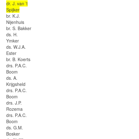
dr. J. van ’t
Spijker
br. K.J.
Nijenhuis
br. S. Bakker
ds. H.
Ymker
ds. W.J.A.
Ester
br. B. Koerts
drs. P.A.C.
Boom
ds. A.
Krijgsheld
drs. P.A.C.
Boom
drs. J.P.
Rozema
drs. P.A.C.
Boom
ds. G.M.
Bosker